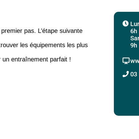
Lun
6h
n premier pas. L’étape suivante
Sa
9h
rouver les équipements les plus
 un entraînement parfait !
www
03 