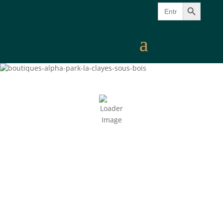
Search Button
Search
for: