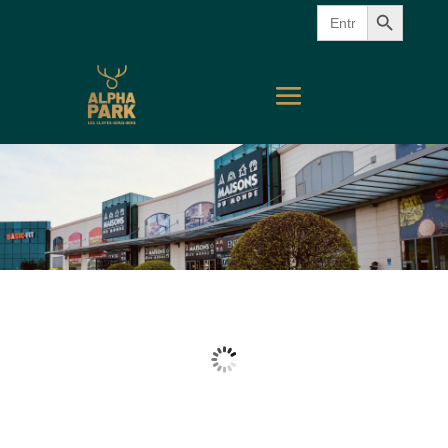
Search Button
Search
for: