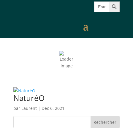
Search Button
Search
for:
NaturéO
par
Laurent
|
Déc 6, 2021
Rechercher