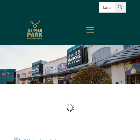
Search Button
Search
for: