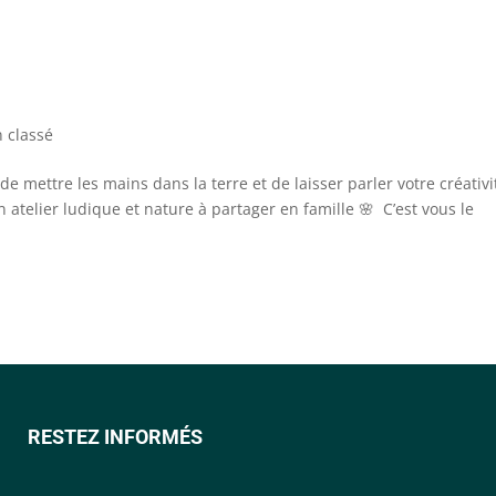
 classé
 de mettre les mains dans la terre et de laisser parler votre créativi
telier ludique et nature à partager en famille 🌸 C’est vous le
RESTEZ INFORMÉS