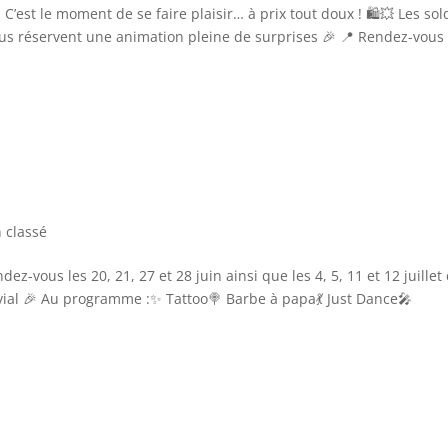
t le moment de se faire plaisir… à prix tout doux ! 🛍️💥 Les sol
ous réservent une animation pleine de surprises 🎉 📍 Rendez-vous
 classé
dez-vous les 20, 21, 27 et 28 juin ainsi que les 4, 5, 11 et 12 juillet
vial 🎉 Au programme :✨ Tattoo🍭 Barbe à papa💃 Just Dance🎤