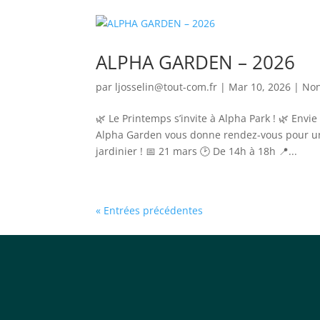
ALPHA GARDEN – 2026
par
ljosselin@tout-com.fr
|
Mar 10, 2026
|
Non
🌿 Le Printemps s’invite à Alpha Park ! 🌿 Envie
Alpha Garden vous donne rendez-vous pour un a
jardinier ! 📅 21 mars 🕑 De 14h à 18h 📍...
« Entrées précédentes